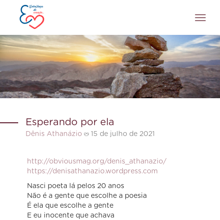
Toggl
navig
Esperando por ela
Dênis Athanázio
15 de julho de 2021
http://obviousmag.org/denis_athanazio/
https://denisathanazio.wordpress.com
Nasci poeta lá pelos 20 anos
Não é a gente que escolhe a poesia
É ela que escolhe a gente
E eu inocente que achava